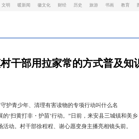
文明
暖新闻
徽文化
财经
历史
旅游
书画
教育
镇村干部用拉家常的方式普及知
守护青少年、清理有害读物的专项行动叫什么名
展的‘扫黄打非・护苗’行动。”日前，来安县三城镇和美乡
专场活动。村干部徐程程、谢心愿变身主播亮相镜头前。