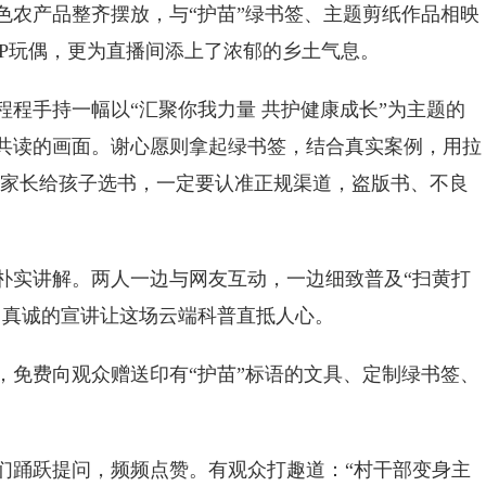
农产品整齐摆放，与“护苗”绿书签、主题剪纸作品相映
IP玩偶，更为直播间添上了浓郁的乡土气息。
手持一幅以“汇聚你我力量 共护健康成长”为主题的
共读的画面。谢心愿则拿起绿书签，结合真实案例，用拉
咱们家长给孩子选书，一定要认准正规渠道，盗版书、不良
实讲解。两人一边与网友互动，一边细致普及“扫黄打
，真诚的宣讲让这场云端科普直抵人心。
免费向观众赠送印有“护苗”标语的文具、定制绿书签、
踊跃提问，频频点赞。有观众打趣道：“村干部变身主