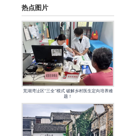
热点图片
芜湖湾沚区“三全”模式 破解乡村医生定向培养难
题！