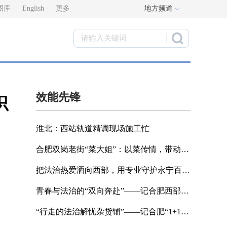
图库
English
更多
地方频道
效能先锋
识
淮北：西站轨道精调现场施工忙
合肥双岗老街“菜大姐”：以菜传情，带动邻里共筑爱心网
把法治热爱洒向西部，用专业守护永宁百姓权益——记合肥西部锻炼青年律师魏海生
青春与法治的“双向奔赴”——记合肥西部锻炼青年律师黄祺炜
“行走的法治解忧杂货铺”——记合肥“1+1”法律援助律师刘强