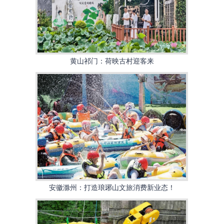
黄山祁门：荷映古村迎客来
安徽滁州：打造琅琊山文旅消费新业态！