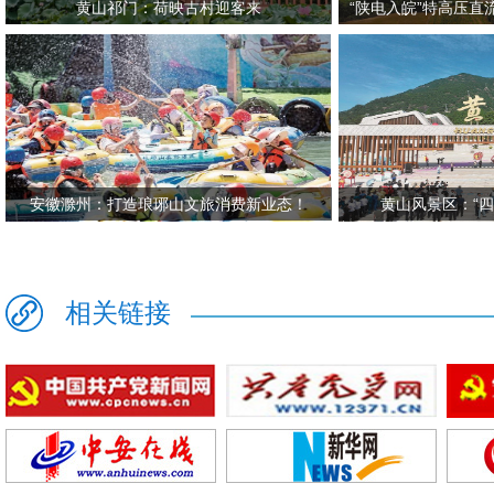
黄山祁门：荷映古村迎客来
“陕电入皖”特高压
安徽滁州：打造琅琊山文旅消费新业态！
黄山风景区：“
相关链接